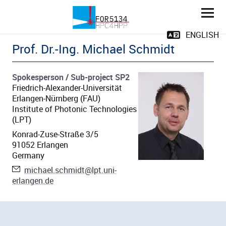
Erstarrungsrisse beim Laserstrahlschw
ENGLISH
Prof. Dr.-Ing. Michael
Schmidt
Spokesperson / Sub-project SP2
Friedrich-Alexander-Universität
Erlangen-Nürnberg (FAU)
Institute of Photonic Technologies
(LPT)
ld Menü aufklappen
Konrad-Zuse-Straße 3/5
91052
Erlangen
Germany
ld Menü aufklappen
E-Mail:
michael.schmidt@lpt.uni-
erlangen.de